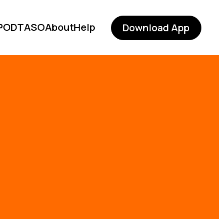
POD
TASO
About
Help
Download App