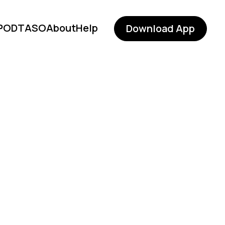
POD
TASO
About
Help
Download App