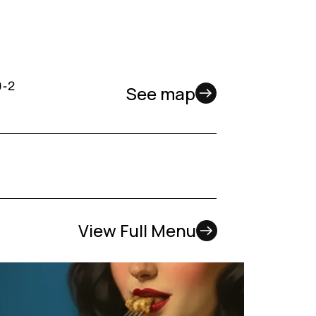
-2
See map
View Full Menu