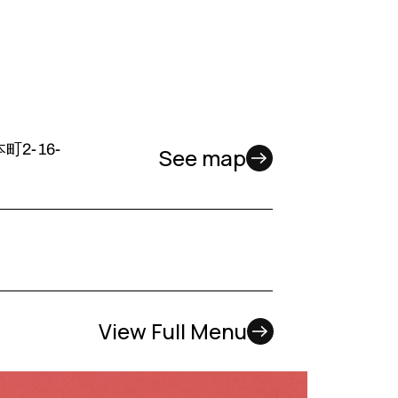
2-16-
See map
View Full Menu